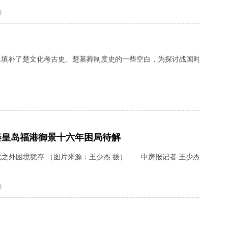
9
填补了楚文化考古史、楚墓葬制度史的一些空白，为探讨战国时期楚地社
” 秦皇岛福港御景十六年困局待解
之外困境犹存 （图片来源：王少杰 摄） 中房报记者 王少杰 河
0