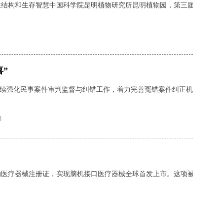
结构和生存智慧中国科学院昆明植物研究所昆明植物园，第三届兰花展如
喜”
强化民事案件审判监督与纠错工作，着力完善冤错案件纠正机制，明确对
8
的医疗器械注册证，实现脑机接口医疗器械全球首发上市。这项被誉为人