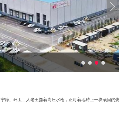
静。环卫工人老王攥着高压水枪，正盯着地砖上一块顽固的烧烤油污。