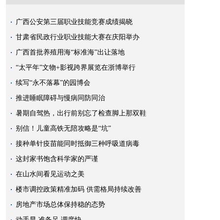
约而至。千姿百态、幽香萦绕的兰花，自古以来得到人们的喜爱。你知道
广西公安第三届职业技能竞赛成绩揭晓
甘肃省民政行业职业技能大赛在庆阳举办
广西首批养殖用海“标准海”出让落地
“太平年”文物+影视跨界展览在浙博举行
续写“永不落幕”的园博会
于有新证据足以推翻原判决、原判决认定事实缺乏证据证明等符合法定
推进睡眠障碍与慢病同防同治
暑期自驾热，出行前别忘了检查脚上那双鞋
别信！儿童高铁无陪攻略是“坑”
接种单针疫苗能同时抵御三种呼吸道病毒
这封家书饱含科学家的严谨
机交互终极形态的前沿技术，首次以医疗器械的身份进入临床应用阶段。
在山水间看见运动之美
楼市调控政策精准加码 供需格局持续改善
房地产市场总体保持稳的态势
动手早 准备足 调度快