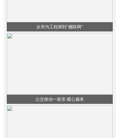
从华为工程师到“棚联网”
公交移动一家亲 暖心服务
水花飞溅，老王抹了一把脸上的汗嘟囔着：这油乎乎的，如果不连夜冲干