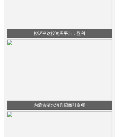
读的悄然变化。 今年2月，《全民阅读促进条例》正式施行，这也意味
控诉亨达投资黑平台：盈利
技术开发区、江苏盐城大丰港经济开发区等52个园区。零碳园区有何特
内蒙古清水河县招商引资项
额资金的公司中，其影响力和复杂性就会瞬间放大，特别是司法人员与