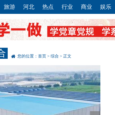
旅游
河北
热点
行业
商业
娱乐
合
您的位置：
首页
>
综合
> 正文