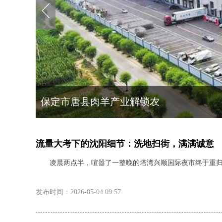
保定市唐县肉羊产业解锁农
流量大考下的沈阳细节：洗地扫街，满满诚意
凌晨两点半，喧嚣了一整晚的塔湾兴顺国际夜市终于重归宁
发布时间：2026-05-04 09:57