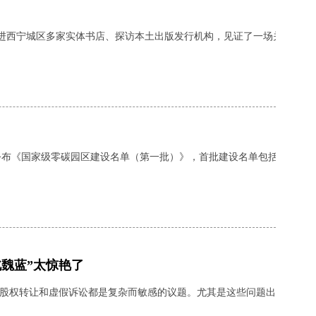
走进西宁城区多家实体书店、探访本土出版发行机构，见证了一场关于阅
布《国家级零碳园区建设名单（第一批）》，首批建设名单包括天津经济
北魏蓝”太惊艳了
权转让和虚假诉讼都是复杂而敏感的议题。尤其是这些问题出现在涉及巨