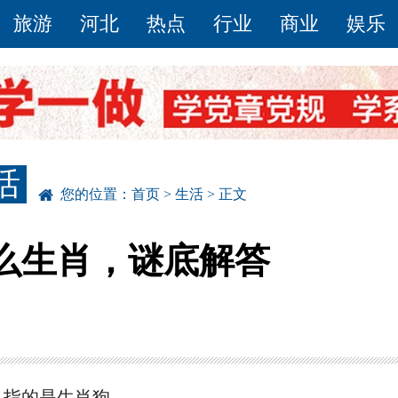
旅游
河北
热点
行业
商业
娱乐
活
您的位置：
首页
>
生活
> 正文
么生肖，谜底解答
、指的是生肖狗。